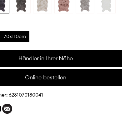
70x110cm
Händler in Ihrer Nähe
Online bestellen
mer:
6281070180041