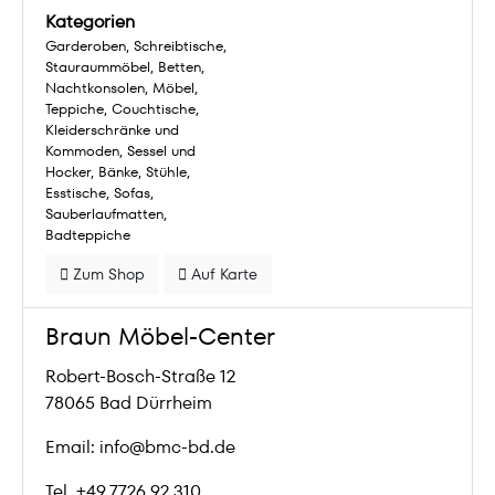
Kategorien
Garderoben
Schreibtische
Stauraummöbel
Betten
Nachtkonsolen
Möbel
Teppiche
Couchtische
Kleiderschränke und
Kommoden
Sessel und
Hocker
Bänke
Stühle
Esstische
Sofas
Sauberlaufmatten
Badteppiche
Zum Shop
Auf Karte
Braun Möbel-Center
Robert-Bosch-Straße 12
78065 Bad Dürrheim
Email: info@bmc-bd.de
Tel. +49 7726 92 310