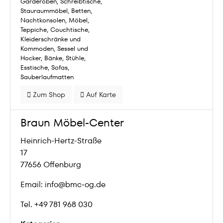
Garderoben
Schreibtische
Stauraummöbel
Betten
Nachtkonsolen
Möbel
Teppiche
Couchtische
Kleiderschränke und
Kommoden
Sessel und
Hocker
Bänke
Stühle
Esstische
Sofas
Sauberlaufmatten
Zum Shop
Auf Karte
Braun Möbel-Center
Heinrich-Hertz-Straße
17
77656 Offenburg
Email: info@bmc-og.de
Tel. +49 781 968 030