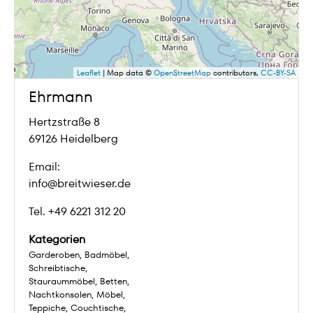
Leaflet
| Map data ©
OpenStreetMap
contributors,
CC-BY-SA
Ehrmann
Hertzstraße 8
69126 Heidelberg
Email:
info@breitwieser.de
Tel. +49 6221 312 20
Kategorien
Garderoben
Badmöbel
Schreibtische
Stauraummöbel
Betten
Nachtkonsolen
Möbel
Teppiche
Couchtische