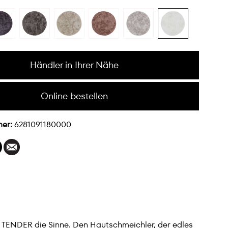
Händler in Ihrer Nähe
Online bestellen
mer:
6281091180000
e TENDER die Sinne. Den Hautschmeichler, der edles