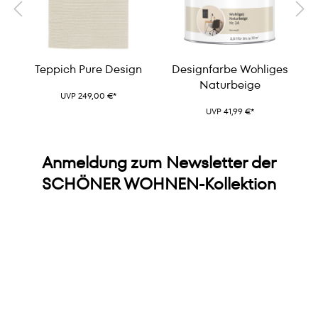
e
Teppich Pure Design
Designfarbe Wohliges
Naturbeige
UVP 249,00 €*
UVP 41,99 €*
Anmeldung zum Newsletter der
SCHÖNER WOHNEN-Kollektion