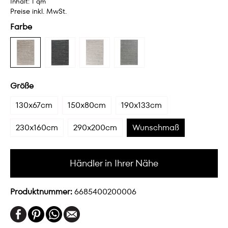
Inhalt:
1 qm
Preise inkl. MwSt.
Farbe
Größe
130x67cm
150x80cm
190x133cm
230x160cm
290x200cm
Wunschmaß
Händler in Ihrer Nähe
Produktnummer:
6685400200006