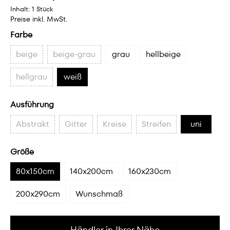
Inhalt:
1 Stück
Preise inkl. MwSt.
Farbe
beige
beige-grau
grau
hellbeige
hellgrau
weiß
Ausführung
Abstrakt
Gitter
Kreise
Streifen
uni
Größe
80x150cm
140x200cm
160x230cm
200x290cm
Wunschmaß
Händler in Ihrer Nähe