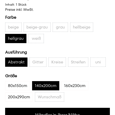
Inhalt:
1 Stück
Preise inkl. MwSt.
Farbe
beige
beige-grau
grau
hellbeige
hellgrau
weiß
Ausführung
Abstrakt
Gitter
Kreise
Streifen
uni
Größe
80x150cm
140x200cm
160x230cm
200x290cm
Wunschmaß
Händler in Ihrer Nähe