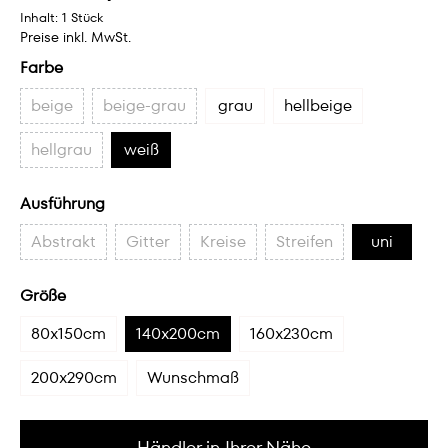
Inhalt:
1 Stück
Preise inkl. MwSt.
Farbe
beige
beige-grau
grau
hellbeige
hellgrau
weiß
Ausführung
Abstrakt
Gitter
Kreise
Streifen
uni
Größe
80x150cm
140x200cm
160x230cm
200x290cm
Wunschmaß
Händler in Ihrer Nähe