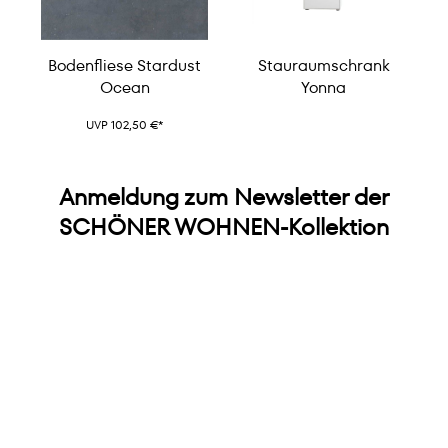
Bodenfliese Stardust
Stauraumschrank
s
Ocean
Yonna
UVP 102,50 €*
Anmeldung zum Newsletter der
SCHÖNER WOHNEN-Kollektion