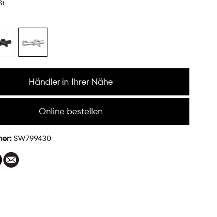
St.
Händler in Ihrer Nähe
Online bestellen
mer:
SW799430