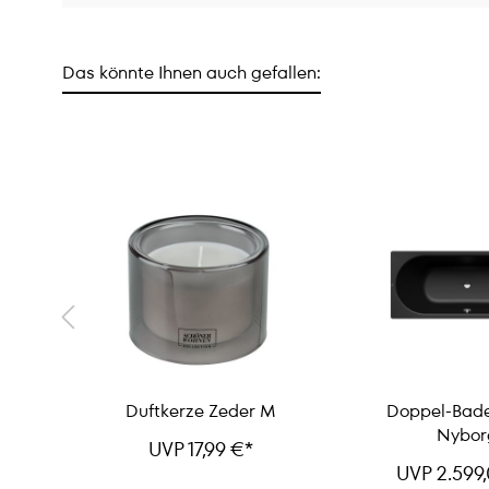
Das könnte Ihnen auch gefallen:
h
Duftkerze Zeder M
Doppel-Bad
Nybor
UVP 17,99 €*
UVP 2.599