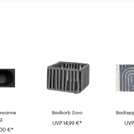
ewanne
Badkorb Zovo
Badtep
g
UVP 14,99 €*
UVP
,00 €*