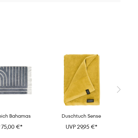
pich Bahamas
Duschtuch Sense
Duf
 75,00 €*
UVP 29,95 €*