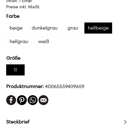
Inhalt:
1 Eimer
Preise inkl. MwSt.
Farbe
beige
dunkelgrau
grau
hellbeige
hellgrau
weiß
Größe
1l
Produktnummer:
40065559409659
Steckbrief