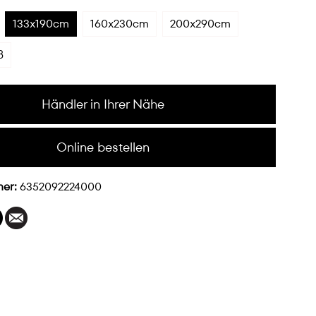
133x190cm
160x230cm
200x290cm
ß
Händler in Ihrer Nähe
Online bestellen
mer:
6352092224000