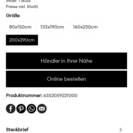
Inhalt:
1 Stück
Preise inkl. MwSt.
Größe
80x150cm
133x190cm
160x230cm
200x290cm
Händler in Ihrer Nähe
Online bestellen
Produktnummer:
6352059221000
Steckbrief