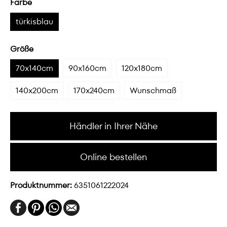
Farbe
türkisblau
Größe
70x140cm
90x160cm
120x180cm
140x200cm
170x240cm
Wunschmaß
Händler in Ihrer Nähe
Online bestellen
Produktnummer:
6351061222024