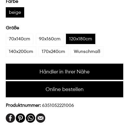
Farbe
beige
Größe
70x140cm
90x160cm
120x180cm
140x200cm
170x240cm
Wunschmaß
Händler in Ihrer Nähe
Online bestellen
Produktnummer:
6351052221006