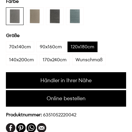
Farbe
Größe
70x140cm
90x160cm
120x180cm
140x200cm
170x240cm
Wunschmaß
Händler in Ihrer Nähe
Online bestellen
Produktnummer:
6351052220042