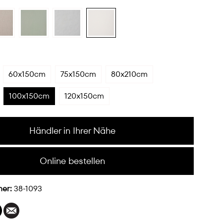
60x150cm
75x150cm
80x210cm
100x150cm
120x150cm
Händler in Ihrer Nähe
Online bestellen
mer:
38-1093