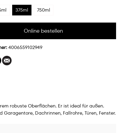
5ml
375ml
750ml
Online bestellen
mer:
4006559102949
em robuste Oberflächen. Er ist ideal für außen.
d Garagentore, Dachrinnen, Fallrohre, Türen, Fenster.