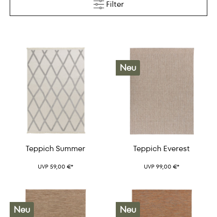
Filter
Neu
Teppich Summer
Teppich Everest
UVP 59,00 €*
UVP 99,00 €*
Neu
Neu