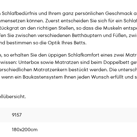
len Schlafbedürfnis und Ihrem ganz persönlichen Geschmack an
ensetzen können. Zuerst entscheiden Sie sich für ein Schlaf
r Rückgrat an den richtigen Stellen, so dass die Muskeln ent
rfen Sie zwischen verschiedenen Betthäuptern und Füßen, zwi
nd bestimmen so die Optik Ihres Betts.
nte, so erhalten Sie den üppigen Schlafkomfort eines zwei M
u wissen: Unterbox sowie Matratzen sind beim Doppelbett gete
nterschiedlichen Matratzenkern bestückt werden. Die untersc
, wenn ein Baukastensystem Ihnen jeden Wunsch erfüllt und 
llübersicht.
9157
180x200cm