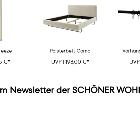
reeze
Polsterbett Como
Vorhan
5 €*
UVP 1.198,00 €*
UVP
m Newsletter der SCHÖNER WOHN