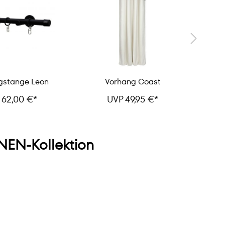
gstange Leon
Vorhang Coast
T
 62,00 €*
UVP 49,95 €*
EN-Kollektion