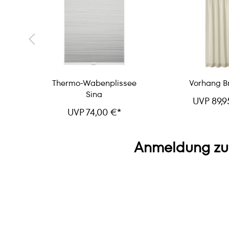
tteo
Thermo-Wabenplissee
Vorhang B
Sina
UVP 89,9
UVP 74,00 €*
Anmeldung zu