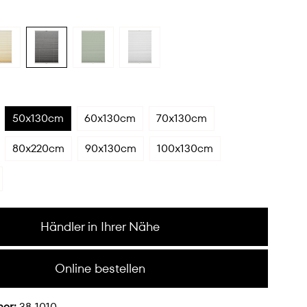
50x130cm
60x130cm
70x130cm
80x220cm
90x130cm
100x130cm
Händler in Ihrer Nähe
Online bestellen
mer:
38-1010