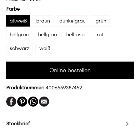
Farbe
altweiß
braun
dunkelgrau
grün
hellgrau
hellgrün
hellrosa
rot
schwarz
weiß
Online bestellen
Produktnummer:
4006559387452
Steckbrief