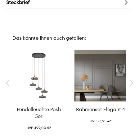
Steckbrief
Das könnte Ihnen auch gefallen:
n
Pendelleuchte Posh
Rahmenset Elegant 4
5er
UVP 23,95 €*
UVP 499,00 €*