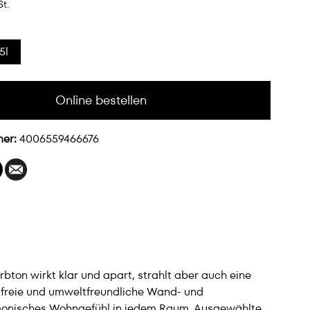
St.
5l
Online bestellen
mer:
4006559466676
on wirkt klar und apart, strahlt aber auch eine
lfreie und umweltfreundliche Wand- und
rmonisches Wohngefühl in jedem Raum. Ausgewählte