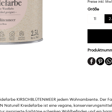
Preise inkl. Mw
Größe
1l
2.
Produktnum
reidefarbe KIRSCHBLÜTENMEER jedem Wohnambiente. Der Farbt
aturell Kreidefarbe ist eine vegane, konservierungsmitte
tur inspirierte Farbtöne schenken Wohlbefinden und ein ha