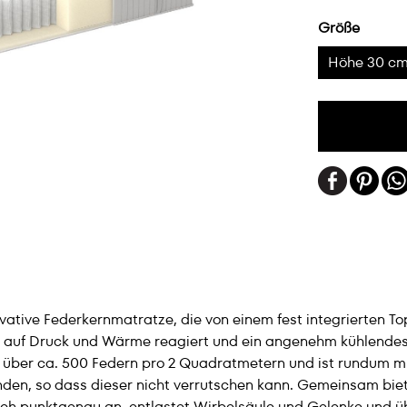
Größe
Höhe 30 c
vative Federkernmatratze, die von einem fest integrierten To
auf Druck und Wärme reagiert und ein angenehm kühlendes, 
 über ca. 500 Federn pro 2 Quadratmetern und ist rundum m
unden, so dass dieser nicht verrutschen kann. Gemeinsam bie
ich punktgenau an, entlastet Wirbelsäule und Gelenke und 