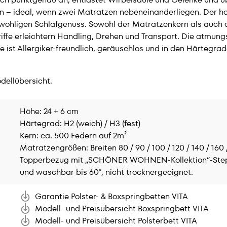
 – ideal, wenn zwei Matratzen nebeneinanderliegen. Der h
 wohligen Schlafgenuss. Sowohl der Matratzenkern als auch 
ffe erleichtern Handling, Drehen und Transport. Die atmungsa
e ist Allergiker-freundlich, geräuschlos und in den Härtegr
odellübersicht.
Höhe: 24 + 6 cm
Härtegrad: H2 (weich) / H3 (fest)
Kern: ca. 500 Federn auf 2m²
Matratzengrößen: Breiten 80 / 90 / 100 / 120 / 140 / 160
Topperbezug mit „SCHÖNER WOHNEN-Kollektion“-Step
und waschbar bis 60°, nicht trocknergeeignet.
Garantie Polster- & Boxspringbetten VITA
Modell- und Preisübersicht Boxspringbett VITA
Modell- und Preisübersicht Polsterbett VITA