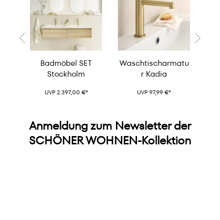
ch
Badmöbel SET
Waschtischarmatu
Bad
Stockholm
r Kadia
UVP 2.397,00 €*
UVP 97,99 €*
Anmeldung zum Newsletter der
SCHÖNER WOHNEN-Kollektion