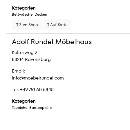
Kategorien
Bettwäsche
Decken
Zum Shop
Auf Karte
Adolf Rundel Möbelhaus
Kelterweg 21
88214 Ravensburg
Email:
info@moebelrundel.com
Tel. +49 751 60 58 18
Kategorien
Teppiche
Badteppiche
Zum Shop
Auf Karte