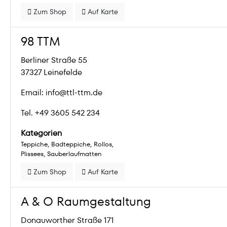
Zum Shop
Auf Karte
98 TTM
Berliner Straße 55
37327 Leinefelde
Email: info@ttl-ttm.de
Tel. +49 3605 542 234
Kategorien
Teppiche
Badteppiche
Rollos
Plissees
Sauberlaufmatten
Zum Shop
Auf Karte
A & O Raumgestaltung
Donauworther Straße 171