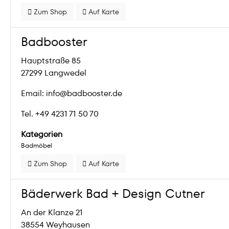
Zum Shop
Auf Karte
Badbooster
Hauptstraße 85
27299 Langwedel
Email: info@badbooster.de
Tel. +49 4231 71 50 70
Kategorien
Badmöbel
Zum Shop
Auf Karte
Bäderwerk Bad + Design Cutner
An der Klanze 21
38554 Weyhausen