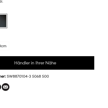
St.
0cm
Händler in Ihrer Nähe
mer:
SW8870104-3 5068 500