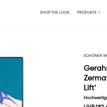
SHOP THE LOOK
PRODUKTE
SCHÖNER WO
Gerahm
Zermat
Lift'
Hochwertige
UVP 182,