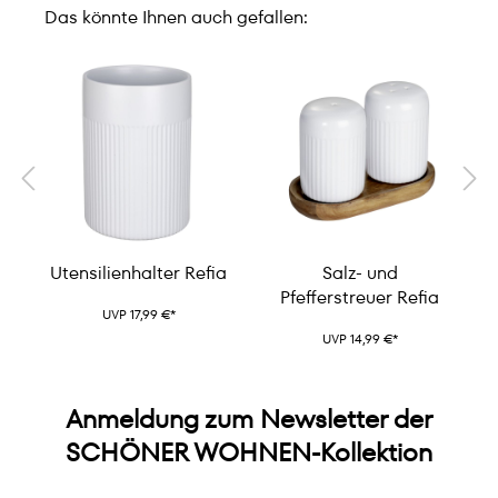
Das könnte Ihnen auch gefallen:
e
Utensilienhalter Refia
Salz- und
Pfefferstreuer Refia
UVP 17,99 €*
UVP 14,99 €*
Anmeldung zum Newsletter der
SCHÖNER WOHNEN-Kollektion