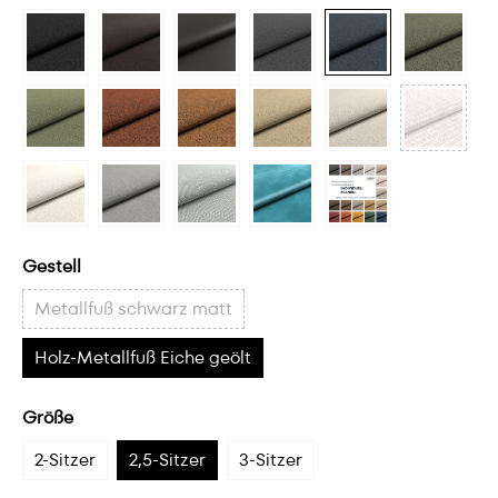
Gestell
Metallfuß schwarz matt
Holz-Metallfuß Eiche geölt
Größe
2-Sitzer
2,5-Sitzer
3-Sitzer