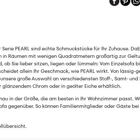
der Serie PEARL sind echte Schmuckstücke für Ihr Zuhause. D
ch in Räumen mit wenigen Quadratmetern großartig zur Geltu
d, ob Sie lieber sitzen, liegen oder lümmeln: Vom Einzelsofa b
scheidet allein Ihr Geschmack, wie PEARL wirkt. Von lässig-g
en unsere große Auswahl an verschiedensten Stoff-, Samt- u
 glänzendem Chrom oder in geölter Eiche erhältlich.
s genau in der Größe, die am besten in Ihr Wohnzimmer passt.
lsofa gegenüber. So können Familienmitglieder oder Gäste bei
llübersicht.