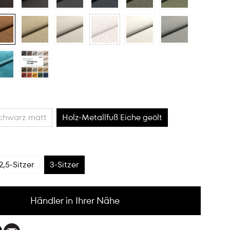
schwarz matt
Holz-Metallfuß Eiche geölt
2,5-Sitzer
3-Sitzer
Händler in Ihrer Nähe