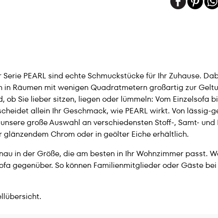
der Serie PEARL sind echte Schmuckstücke für Ihr Zuhause. D
ch in Räumen mit wenigen Quadratmetern großartig zur Geltu
d, ob Sie lieber sitzen, liegen oder lümmeln: Vom Einzelsofa b
scheidet allein Ihr Geschmack, wie PEARL wirkt. Von lässig-g
en unsere große Auswahl an verschiedensten Stoff-, Samt- u
 glänzendem Chrom oder in geölter Eiche erhältlich.
s genau in der Größe, die am besten in Ihr Wohnzimmer passt.
lsofa gegenüber. So können Familienmitglieder oder Gäste bei
llübersicht.