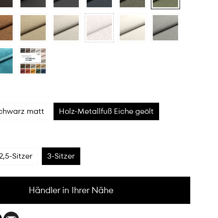
schwarz matt
Holz-Metallfuß Eiche geölt
2,5-Sitzer
3-Sitzer
Händler in Ihrer Nähe