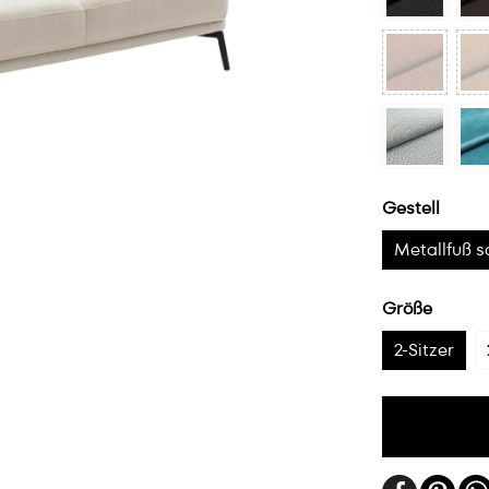
Gestell
Metallfuß 
Größe
2-Sitzer