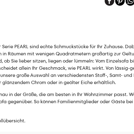
der Serie PEARL sind echte Schmuckstücke für Ihr Zuhause. D
ch in Räumen mit wenigen Quadratmetern großartig zur Geltu
d, ob Sie lieber sitzen, liegen oder lümmeln: Vom Einzelsofa b
scheidet allein Ihr Geschmack, wie PEARL wirkt. Von lässig-g
en unsere große Auswahl an verschiedensten Stoff-, Samt- u
 glänzendem Chrom oder in geölter Eiche erhältlich.
s genau in der Größe, die am besten in Ihr Wohnzimmer passt.
lsofa gegenüber. So können Familienmitglieder oder Gäste bei
llübersicht.