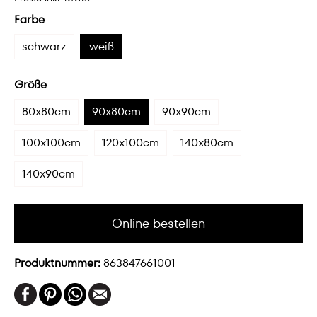
Farbe
schwarz
weiß
Größe
80x80cm
90x80cm
90x90cm
100x100cm
120x100cm
140x80cm
140x90cm
Online bestellen
Produktnummer:
863847661001