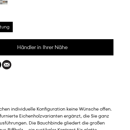
htung
Händler in Ihrer Nähe
en individuelle Konfiguration keine Wünsche offen.
rnierte Eichenholzvarianten ergänzt, die Sie ganz
usführungen. Die Bauchbinde gliedert die großen
Riffholz – ein rustikaler Kontrast für glatte