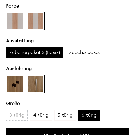
Farbe
Ausstattung
Zubehörpaket S (Basis)
Zubehörpaket L
Ausführung
Größe
3-türig
4-türig
5-türig
6-türig