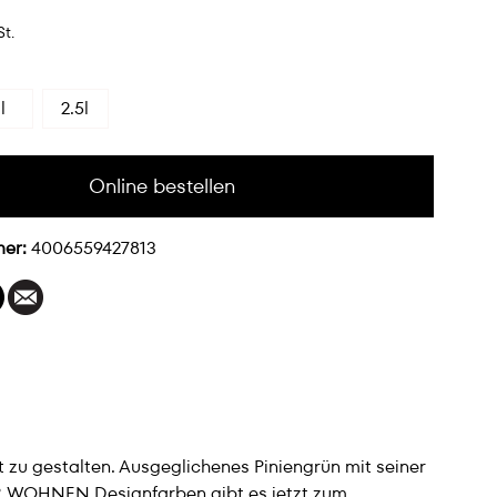
St.
l
2.5l
Online bestellen
mer:
4006559427813
 zu gestalten. Ausgeglichenes Piniengrün mit seiner
R WOHNEN Designfarben gibt es jetzt zum