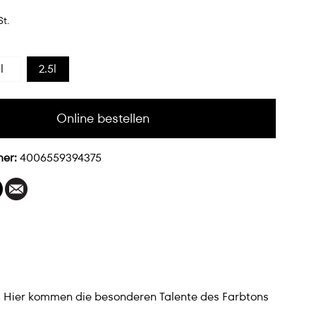
St.
l
2.5l
Online bestellen
mer:
4006559394375
. Hier kommen die besonderen Talente des Farbtons