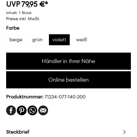
UVP 79,95 €*
Inhalt:
1 Stück
Preise inkl. MwSt.
Farbe
beige
grün
violett
weiß
Händler in Ihrer Nähe
Online bestellen
Produktnummer:
71234-077-140-200
Steckbrief