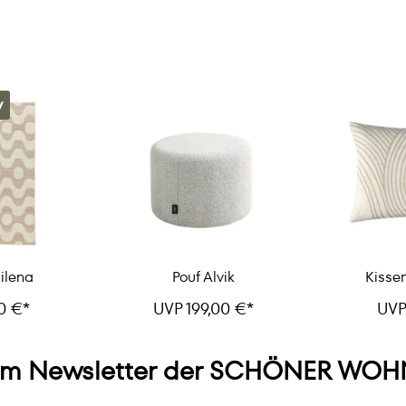
v
ilena
Pouf Alvik
Kisse
0 €*
UVP 199,00 €*
UVP
m Newsletter der SCHÖNER WOHN