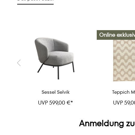
Online exklusi
t
Sessel Selvik
Teppich M
UVP 599,00 €*
UVP 59,0
Anmeldung zu