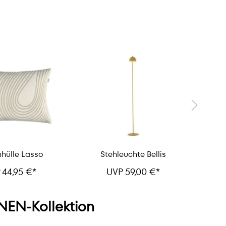
Onli
nhülle Lasso
Stehleuchte Bellis
 44,95 €*
UVP 59,00 €*
EN-Kollektion