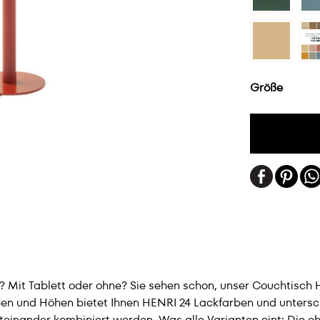
Größe
? Mit Tablett oder ohne? Sie sehen schon, unser Couchtisch 
n und Höhen bietet Ihnen HENRI 24 Lackfarben und untersc
inander kombiniert werden. Was alle Varianten eint: Die char