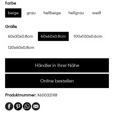
Farbe
beige
grau
hellbeige
hellgrau
weiß
Größe
60x30x0.8cm
60x60x0.8cm
100x100x0.6cm
120x60x0.8cm
Händler in Ihrer Nähe
Online bestellen
Produktnummer:
X600321X8