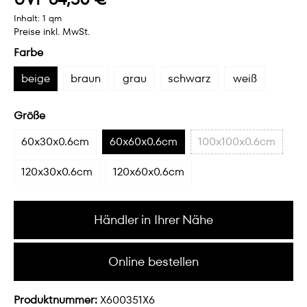
Inhalt:
1 qm
Preise inkl. MwSt.
Farbe
beige
braun
grau
schwarz
weiß
Größe
60x30x0.6cm
60x60x0.6cm
100x100x0.6cm
120x30x0.6cm
120x60x0.6cm
Händler in Ihrer Nähe
Online bestellen
Produktnummer:
X600351X6