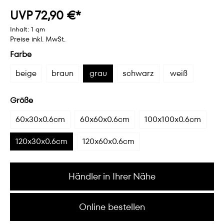
UVP 72,90 €*
Inhalt:
1 qm
Preise inkl. MwSt.
Farbe
beige
braun
grau
schwarz
weiß
Größe
60x30x0.6cm
60x60x0.6cm
100x100x0.6cm
120x30x0.6cm
120x60x0.6cm
Händler in Ihrer Nähe
Online bestellen