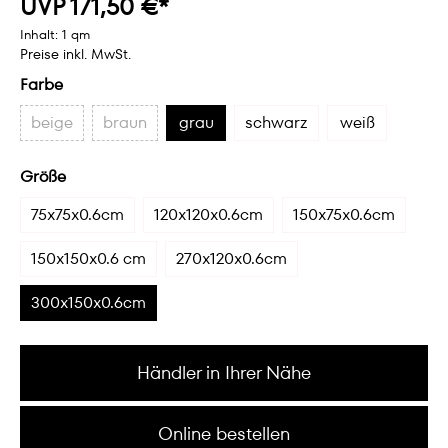
UVP 171,50 €*
Inhalt:
1 qm
Preise inkl. MwSt.
Farbe
beige
braun
grau
schwarz
weiß
Größe
75x75x0.6cm
120x120x0.6cm
150x75x0.6cm
150x150x0.6 cm
270x120x0.6cm
300x150x0.6cm
Händler in Ihrer Nähe
Online bestellen