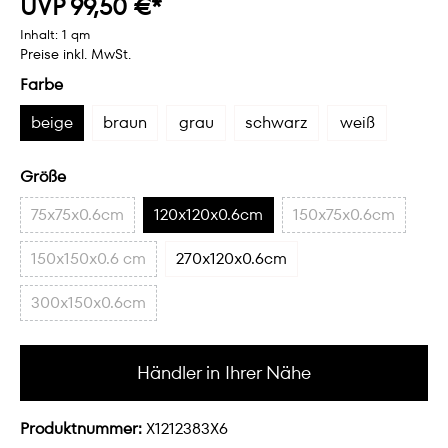
UVP 99,50 €*
Inhalt:
1 qm
Preise inkl. MwSt.
Farbe
beige
braun
grau
schwarz
weiß
Größe
75x75x0.6cm
120x120x0.6cm
150x75x0.6cm
150x150x0.6 cm
270x120x0.6cm
300x150x0.6cm
Händler in Ihrer Nähe
Produktnummer:
X1212383X6