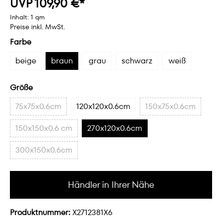
UVP 109,90 €*
Inhalt:
1 qm
Preise inkl. MwSt.
Farbe
beige
braun
grau
schwarz
weiß
Größe
75x75x0.6cm
120x120x0.6cm
150x75x0.6cm
150x150x0.6 cm
270x120x0.6cm
300x150x0.6cm
Händler in Ihrer Nähe
Produktnummer:
X2712381X6