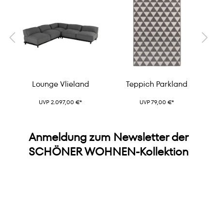
d
Lounge Vlieland
Teppich Parkland
UVP 2.097,00 €*
UVP 79,00 €*
Anmeldung zum Newsletter der
SCHÖNER WOHNEN-Kollektion